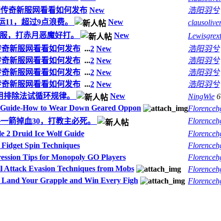
日到传奇新服网看看如何发布
New
浩阳羽兮
11，超过9点浪费。
New
clausolive
的服，打赤月恶魔好打。
New
Lewisgrex
到传奇新服网看看如何发布
...
2
New
浩阳羽兮
到传奇新服网看看如何发布
...
2
New
浩阳羽兮
到传奇新服网看看如何发布
...
2
New
浩阳羽兮
到传奇新服网看看如何发布
...
2
New
浩阳羽兮
用排除法试循环规律。
New
NingWie
 Guide-How to Wear Down Geared Oppon
Florenceh
Florenceh
一箭掉血30，打教主必死。
 2 Druid Ice Wolf Guide
Florenceh
idget Spin Techniques
Florenceh
ssion Tips for Monopoly GO Players
Florenceh
 Attack Evasion Techniques from Mobs
Florenceh
Land Your Grapple and Win Every Figh
Florenceh