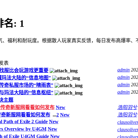
排名:
1
气、福利和耐玩度。根据散人玩家真实反馈，每日发布高爆率、
发表
admin
202
找服比会玩游戏更重要
admin
202
玛法大陆的“信息地图”
admin
202
传奇私服市场的“晴雨表”
admin
202
与玛法大陆的“信息枢纽”
块主题
日到传奇新服网看看如何发布
New
浩阳羽兮
到传奇新服网看看如何发布
...
2
New
浩阳羽兮
 Path of Exile 2 Guide
New
clausolive
rs Overview by U4GM
New
clausolive
ath of Exile U4GM Guide
New
clausolive