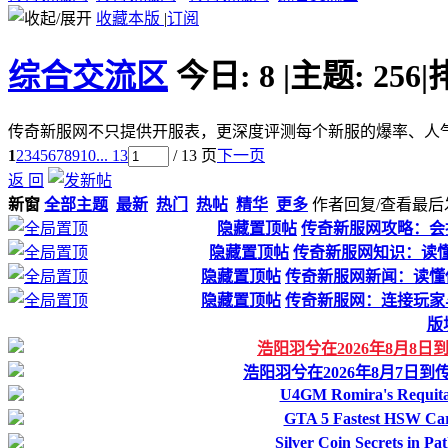
收藏本版
|
订阅
综合交流区
今日:
8
|
主题:
256
|
传奇新服网不只提供开服表，更深度评测每个新服的爆率、人
1
2
3
4
5
6
7
8
9
10
... 13
/ 13 页
下一页
返 回
新窗
全部主题
最新
热门
热帖
精华
更多
作者
回复/查看
最后
隐藏置顶帖
传奇新服网攻略：会
隐藏置顶帖
传奇新服网知识：读懂
隐藏置顶帖
传奇新服网新闻：读懂
隐藏置顶帖
传奇新服网：连接玩家
版
浩阳羽兮在2026年8月8
浩阳羽兮在2026年8月7日
U4GM Romira's Requital
GTA 5 Fastest HSW Ca
Silver Coin Secrets in P